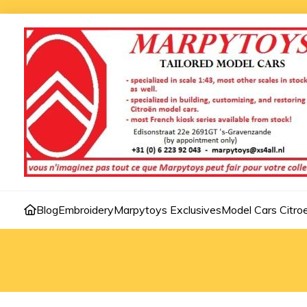
Blog
Embroidery
Marpytoys Exclusives
Model Cars Citro
Home
»
Model cars 1:43
Model cars 1:43