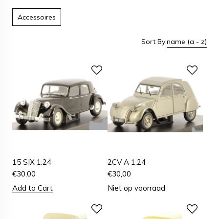
Accessoires
Sort By:
name (a - z)
15 SIX 1:24
2CV A 1:24
€
30,00
€
30,00
Add to Cart
Niet op voorraad