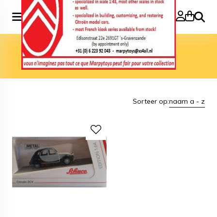
Zoeke
Home
>
Merk
>
Schuco
Schuco
Sorteer op:
naam a - z