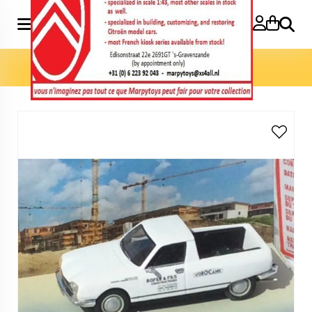
Zoeke
Home
>
Marpytoys Exclusieven
>
GS pick up