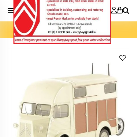
Search
Home
»
Model cars 1:24
»
Type H Van Heuliez 1:24