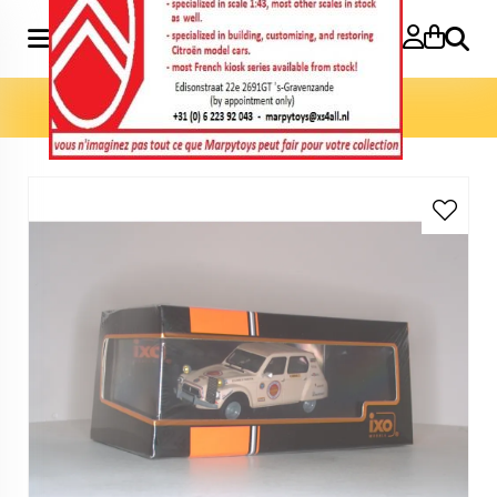
Search
Home
»
Model cars 1:43
»
Diane Raid Paris-Kaboul 1:43