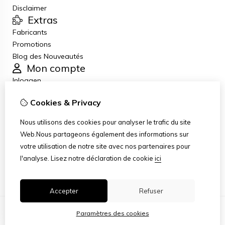
Disclaimer
Extras
Fabricants
Promotions
Blog des Nouveautés
Mon compte
Inloggen
Historique de commandes
Cookies & Privacy
Liste de souhaits
Lettre d’information
Nous utilisons des cookies pour analyser le trafic du site
Service client
Web.Nous partageons également des informations sur
Nous contacter
votre utilisation de notre site avec nos partenaires pour
Retour de marchandise
l'analyse.
Lisez notre déclaration de cookie
ici
Plan du site
Accepter
Refuser
Paramètres des cookies
© Copyright 2026
|
TSB
|
Paramètres des cookies