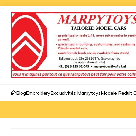
Blog
Embroidery
Exclusivités Marpytoys
Modele Reduit C
Accueil
>
Modèles Reduites 1:43
>
DS3 R3 & DS3 Racing & WRC