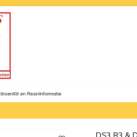
itroen
Kit en Resin
Informatie
 Monte Carlo coffret 2012 1:43
DS3 R3 & D