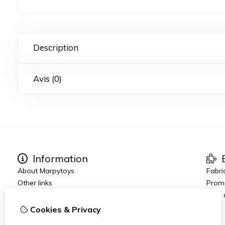
Description
Avis (0)
Information
E
About Marpytoys
Fabri
Other links
Prom
Commander et Livraison
Blog
Terms and Conditions
Cookies & Privacy
Disclaimer