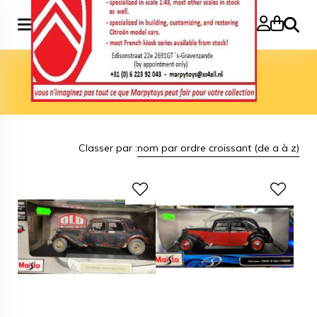
Recher
Accueil
>
Marque
>
Maisto
Maisto
Classer par :
nom par ordre croissant (de a à z)