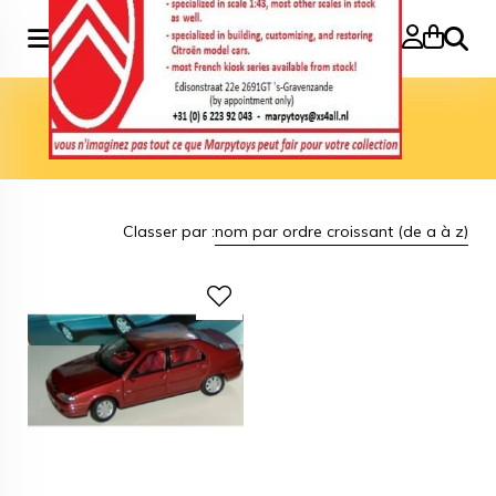
Recher
Accueil
>
Marque
>
DongFeng
DongFeng
Classer par :
nom par ordre croissant (de a à z)