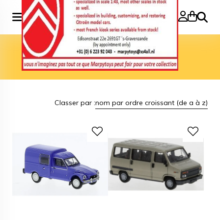
Recher
Accueil
>
Marque
>
Brekina
Brekina
Classer par :
nom par ordre croissant (de a à z)