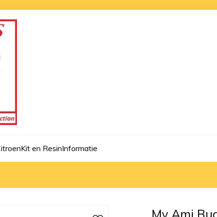
itroen
Kit en Resin
Informatie
My Ami Bu