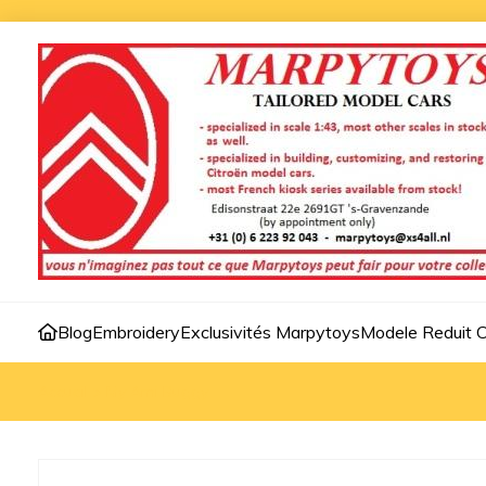
Blog
Embroidery
Exclusivités Marpytoys
Modele Reduit C
Accueil
>
My Ami Buggy