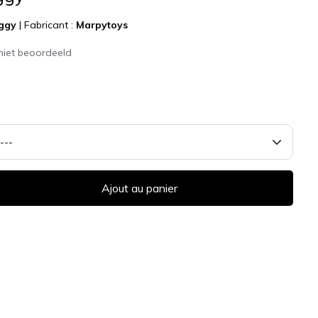
ggy
|
Fabricant :
Marpytoys
niet beoordeeld
Ajout au panier