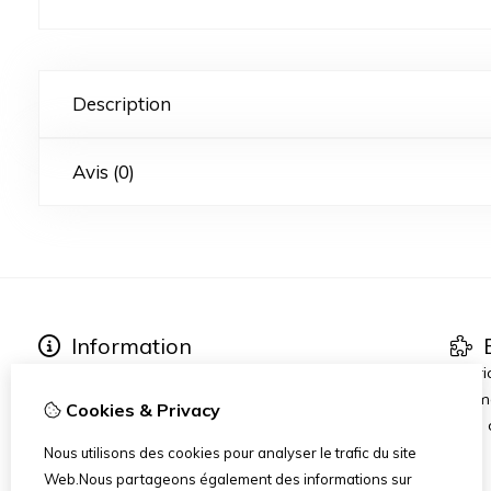
Description
Avis (0)
Information
E
About Marpytoys
Fabri
Other links
Prom
Cookies & Privacy
Commander et Livraison
Blog
Terms and Conditions
Nous utilisons des cookies pour analyser le trafic du site
Disclaimer
Web.Nous partageons également des informations sur