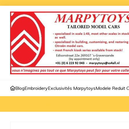
Blog
Embroidery
Exclusivités Marpytoys
Modele Reduit C
Accueil
>
Modèles Reduites 1:18
>
HY Service Citroen