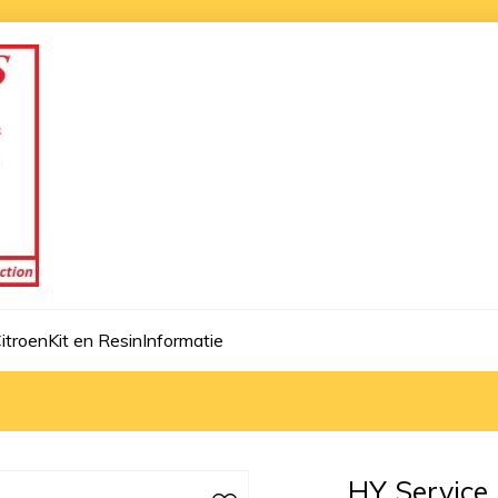
itroen
Kit en Resin
Informatie
HY Service 