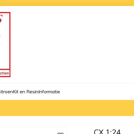
itroen
Kit en Resin
Informatie
CX 1:24