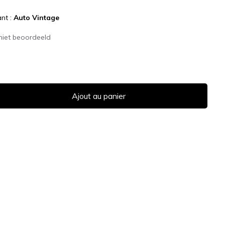
ant :
Auto Vintage
niet beoordeeld
Ajout au panier