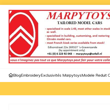
Blog
Embroidery
Exclusivités Marpytoys
Modele Reduit C
Accueil
>
Modèles Reduites 1:24
>
CX 1:24