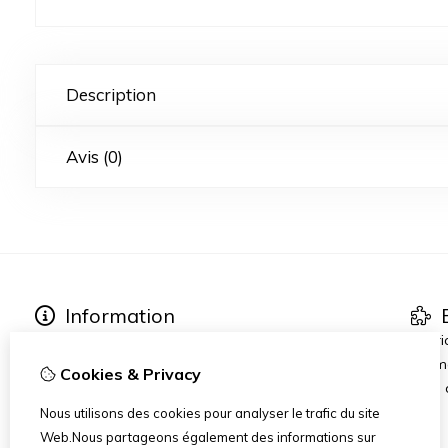
Description
Avis (0)
Information
E
About Marpytoys
Fabri
Other links
Prom
Cookies & Privacy
Commander et Livraison
Blog
Terms and Conditions
Nous utilisons des cookies pour analyser le trafic du site
Disclaimer
Web.Nous partageons également des informations sur