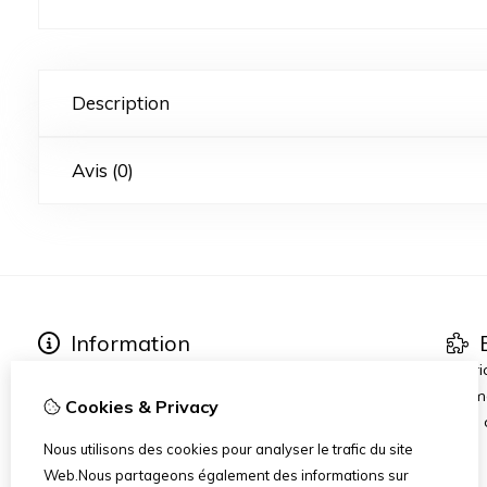
Description
Avis (0)
Information
E
About Marpytoys
Fabri
Other links
Prom
Cookies & Privacy
Commander et Livraison
Blog
Terms and Conditions
Nous utilisons des cookies pour analyser le trafic du site
Disclaimer
Web.Nous partageons également des informations sur