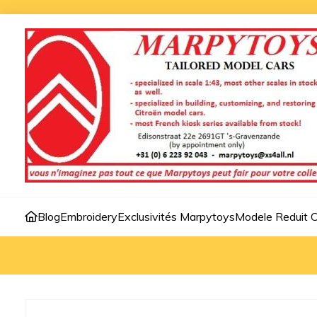
Blog
Embroidery
Exclusivités Marpytoys
Modele Reduit C
Accueil
>
Modèles Reduites 3 inch
>
C4X 2023 3 inch