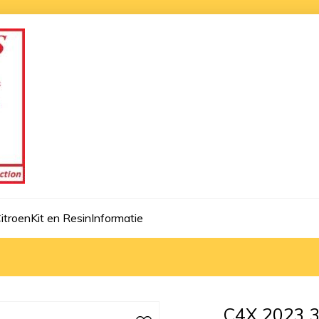
itroen
Kit en Resin
Informatie
C4X 2023 3