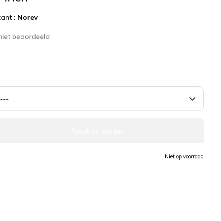
cant :
Norev
niet beoordeeld
Ajout au panier
Niet op voorraad