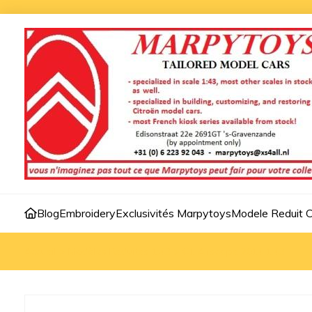
Blog
Embroidery
Exclusivités Marpytoys
Modele Reduit C
Accueil
>
Modèles Reduites 1:43
>
C1 Airscape 2014 1:43