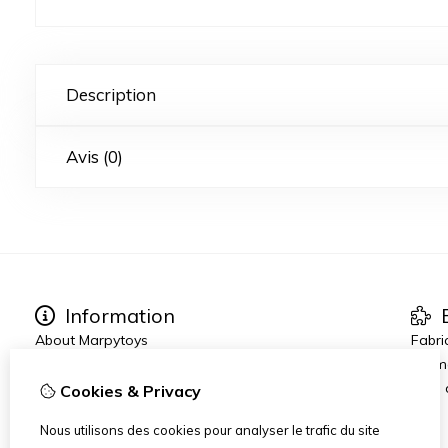
Description
Avis (0)
Information
E
About Marpytoys
Fabri
Other links
Prom
Commander et Livraison
Blog
Cookies & Privacy
Terms and Conditions
Nous utilisons des cookies pour analyser le trafic du site
Disclaimer