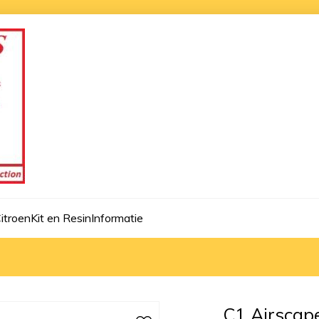
itroen
Kit en Resin
Informatie
C1 Airscap