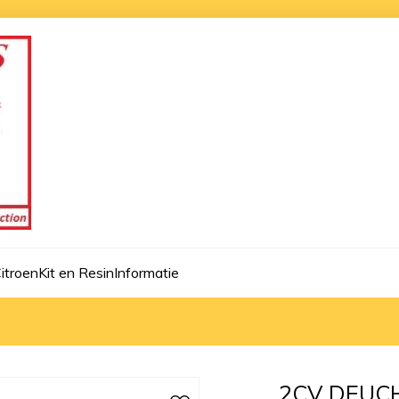
itroen
Kit en Resin
Informatie
2CV DEUCH