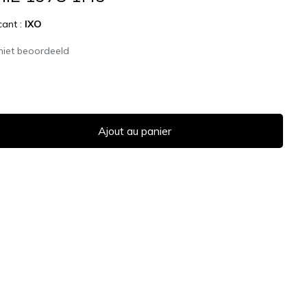
cant :
IXO
niet beoordeeld
Ajout au panier