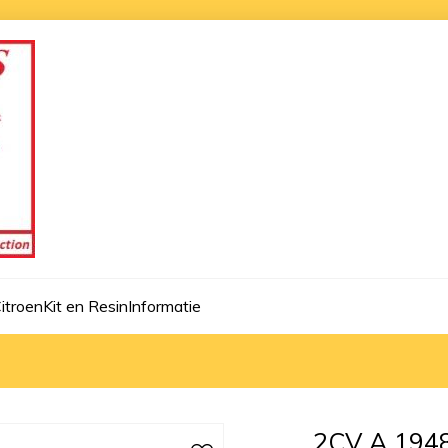
itroen
Kit en Resin
Informatie
2CV A 1948