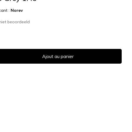
cant :
Norev
niet beoordeeld
Ajout au panier