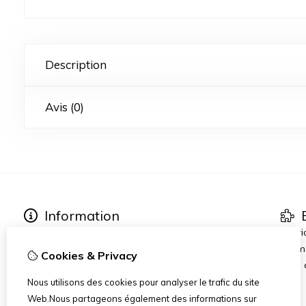
Description
Avis (0)
Information
E
About Marpytoys
Fabri
Other links
Prom
Cookies & Privacy
Commander et Livraison
Blog
Terms and Conditions
Nous utilisons des cookies pour analyser le trafic du site
Disclaimer
Web.Nous partageons également des informations sur