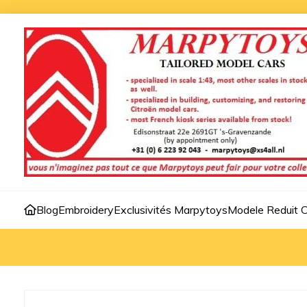
Blog
Embroidery
Exclusivités Marpytoys
Modele Reduit C
Accueil
>
Modèles Reduites 1:43
>
2CV A 1948 Grey 1:43