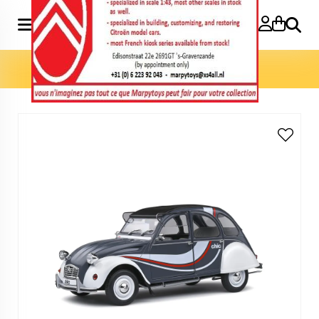
Search
Home
»
Model cars 1:18
»
2CV6 Chic 1982 1:18