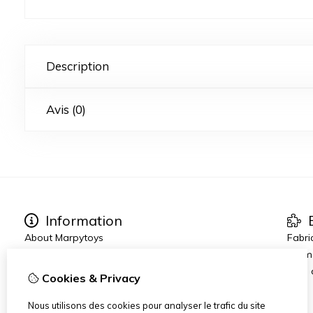
Description
Avis (0)
Information
E
About Marpytoys
Fabri
Other links
Prom
Commander et Livraison
Blog
Cookies & Privacy
Terms and Conditions
Disclaimer
Nous utilisons des cookies pour analyser le trafic du site