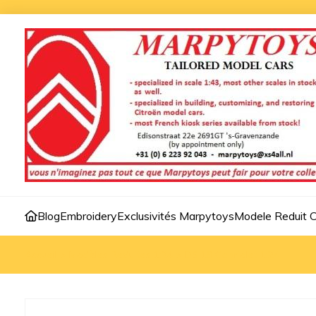
Blog
Embroidery
Exclusivités Marpytoys
Modele Reduit C
Accueil
>
Modèles Reduites 1:24
>
DS 19 Cabriolet 1:24