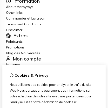
Information
About Marpytoys
Other links
Commander et Livraison
Terms and Conditions
Disclaimer
Extras
Fabricants
Promotions
Blog des Nouveautés
Mon compte
Inloggen
Historique de commandes
Cookies & Privacy
Liste de souhaits
Lettre d’information
Nous utilisons des cookies pour analyser le trafic du site
Service client
Web.Nous partageons également des informations sur
Nous contacter
votre utilisation de notre site avec nos partenaires pour
Retour de marchandise
l'analyse.
Lisez notre déclaration de cookie
ici
Plan du site