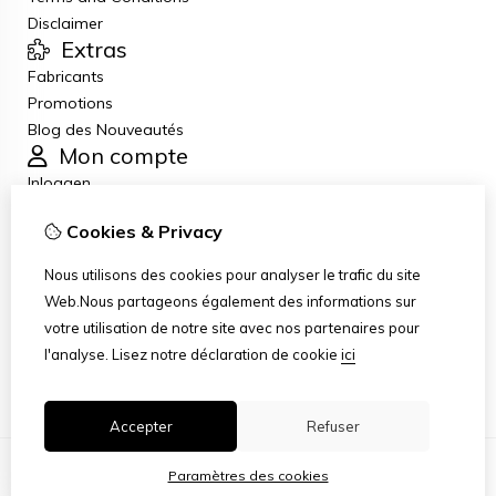
Disclaimer
Extras
Fabricants
Promotions
Blog des Nouveautés
Mon compte
Inloggen
Historique de commandes
Cookies & Privacy
Liste de souhaits
Lettre d’information
Nous utilisons des cookies pour analyser le trafic du site
Service client
Web.Nous partageons également des informations sur
Nous contacter
votre utilisation de notre site avec nos partenaires pour
Retour de marchandise
l'analyse.
Lisez notre déclaration de cookie
ici
Plan du site
Accepter
Refuser
Paramètres des cookies
© Copyright 2026
|
TSB
|
Paramètres des cookies