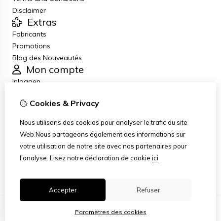
Disclaimer
Extras
Fabricants
Promotions
Blog des Nouveautés
Mon compte
Inloggen
Historique de commandes
Cookies & Privacy
Liste de souhaits
Lettre d’information
Nous utilisons des cookies pour analyser le trafic du site
Service client
Web.Nous partageons également des informations sur
Nous contacter
votre utilisation de notre site avec nos partenaires pour
Retour de marchandise
l'analyse.
Lisez notre déclaration de cookie
ici
Plan du site
Accepter
Refuser
Paramètres des cookies
© Copyright 2026
|
TSB
|
Paramètres des cookies